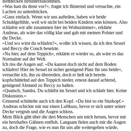
Bettdecken herunterzukommen.
»Was hast du denn vor?«, fragte ich flüsternd und versuchte, ein
Lachen zu unterdrücken.
»Ganz einfach. Wenn wir uns aufteilen, haben wir beide
Schuldgefühle, weil wir nicht bei beiden Kindern sein können. Also
schlafen wir alle zusammen hier im Wohnzimmer«, erklärte
Andreas, als wäre das völlig klar und gab mir meinen Polster und
die Decke.
»Und wo wirst du schlafen?«, wollte ich wissen, da ich den Sessel
und Beccy die Couch besetzte.
»Na hier, auf dem Teppich«, erklärte er wieder so, als wäre es das
Normalste auf der Welt.
Ich riss die Augen auf. »Du kannst doch nicht auf dem Boden
schlafen! Hier im Sessel ist sicher genügend Platz für uns beide«,
versuchte ich, ihn zu überreden, doch er ließ sich bereits
kopfschüttelnd auf den Teppich nieder, erneut darauf achtend,
genügend Abstand zu Beccy zu halten.
»Quatsch, Sandra. Du schläfst im Sessel und ich schlafe hier. Keine
Diskussion.«
Grinsend schüttelte auch ich den Kopf. »Du bist so ein Sturkopf.«
Andreas schickte mir nur einen Luftkuss, bevor er sich unter seiner
Decke vergrub und die Augen schloss.
Mein Blick glitt über die drei Menschen um mich herum, bevor mir
ein herzhaftes Gähnen entfloh. Langsam fielen auch mir die Augen
zu, doch die Frage, wie es nun für uns alle weitergehen würde,