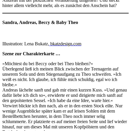
Andreas mit der plötzlichen Veränderung umgehen? Und steckt
hinter allem vielleicht mehr, als es zunächst den Anschein hat?
Sandra, Andreas, Beccy & Baby Theo
Illustration: Lena Bukatz
,
bkatzdesign.com
Szene zur Charakterkarte …
»Möchtest du bei Beccy oder bei Theo bleiben?«
Überlegend ließ ich meinen Blick zwischen der Teenagerin auf
unserem Sofa und dem Stiegenaufgang zu Theo schweifen. »Ich
weiß es nicht. Ich glaube, ich fühle mich schuldig, egal wo ich
bleibe.«
Andreas lächelte sanft und gab mir einen kurzen Kuss. »Und genau
dafür liebe ich dich so«, erwiderte er und dirigierte mich sanft auf
den gepolsterten Sessel. »Ich habe da eine Idee, warte hier.«
Verwirrt blickte ich ihm nach, als er in den ersten Stock eilte. Nur
wenige Augenblicke später kam er auf leisen Sohlen mit dem
Bestellbettchen herunter, in dem Theo noch immer selig
schlummerte. Er platzierte es auf meiner freien Seite und lief wieder
hinauf, nur um dieses Mal mit unseren Kopfpölstern und den