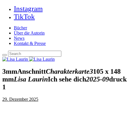
Instagram
TikTok
Bücher
Über die Autorin
News
Kontakt & Presse
3mmAnschnitt
Charakterkarte3
105 x 148
mm
Lisa Laurin
Ich sehe dich
2025-09
druck
1
29. Dezember 2025