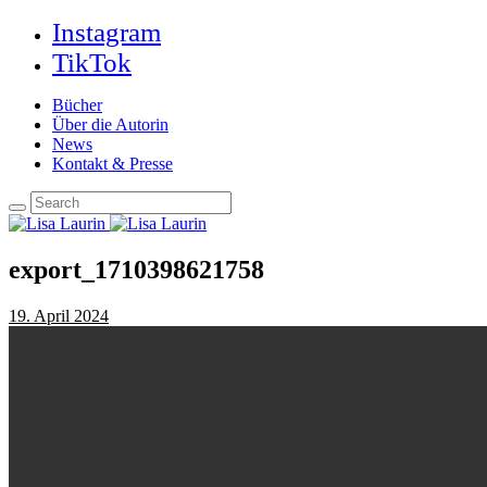
Instagram
TikTok
Bücher
Über die Autorin
News
Kontakt & Presse
export_1710398621758
19. April 2024