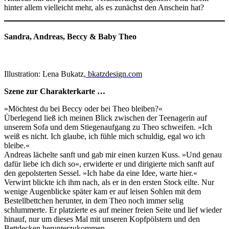
hinter allem vielleicht mehr, als es zunächst den Anschein hat?
Sandra, Andreas, Beccy & Baby Theo
Illustration: Lena Bukatz
,
bkatzdesign.com
Szene zur Charakterkarte …
»Möchtest du bei Beccy oder bei Theo bleiben?«
Überlegend ließ ich meinen Blick zwischen der Teenagerin auf
unserem Sofa und dem Stiegenaufgang zu Theo schweifen. »Ich
weiß es nicht. Ich glaube, ich fühle mich schuldig, egal wo ich
bleibe.«
Andreas lächelte sanft und gab mir einen kurzen Kuss. »Und genau
dafür liebe ich dich so«, erwiderte er und dirigierte mich sanft auf
den gepolsterten Sessel. »Ich habe da eine Idee, warte hier.«
Verwirrt blickte ich ihm nach, als er in den ersten Stock eilte. Nur
wenige Augenblicke später kam er auf leisen Sohlen mit dem
Bestellbettchen herunter, in dem Theo noch immer selig
schlummerte. Er platzierte es auf meiner freien Seite und lief wieder
hinauf, nur um dieses Mal mit unseren Kopfpölstern und den
Bettdecken herunterzukommen.