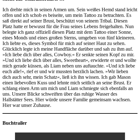
Ich drehte mich in seinen Armen um. Sein weißes Hemd stand leicht
offen und ich schob es beiseite, um mein Tattoo zu betrachten. Es
saß direkt auf seiner Brust, beschützt von seinem Tribal. Diesen
Platz hatte er bewusst für die Frau seines Lebens freigehalten. Nun
belegte ich ganz offiziell diesen Platz mit dem Tattoo einer Sonne,
eines Monds und eines großen Sterns, umgeben von fünf kleineren.
Ich liebte es, dieses Symbol für mich auf seiner Haut zu sehen.
Glücklich legte ich meine Handfläche darüber und sah zu ihm auf.
»Ich liebe dich über alles, Cowboy.« Er senkte seinen Kopf zu mir.
»Und ich liebe dich über alles, Sweetheart«, erwiderte er und wollte
mich gerade küssen, als Liam neben uns auftauchte. »Und ich liebe
euch alle!«, rief er und wir mussten herzlich lachen. »Wir lieben
dich auch sehr, mein Schatz«, ließ ich ihn wissen. Ich gab Mason
einen liebevollen Kuss und lehnte mich seitlich an seine Brust. Er
schlang einen Arm um mich und Liam schmiegte sich ebenfalls an
uns. Unsere Blicke schweiften über das ruhige Wasser des
Hallstätter Sees. Hier würde unsere Familie gemeinsam wachsen.
Hier war unser Zuhause.
Buchtrailer