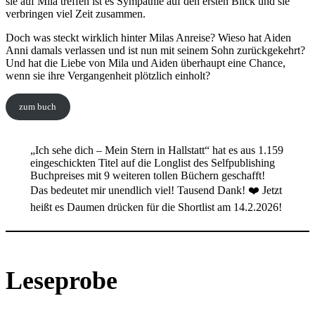
sie auf Mila treffen ist es Sympathie auf den ersten Blick und sie
verbringen viel Zeit zusammen.
Doch was steckt wirklich hinter Milas Anreise? Wieso hat Aiden
Anni damals verlassen und ist nun mit seinem Sohn zurückgekehrt?
Und hat die Liebe von Mila und Aiden überhaupt eine Chance,
wenn sie ihre Vergangenheit plötzlich einholt?
zum buch
„Ich sehe dich – Mein Stern in Hallstatt“ hat es aus 1.159
eingeschickten Titel auf die Longlist des Selfpublishing
Buchpreises mit 9 weiteren tollen Büchern geschafft!
Das bedeutet mir unendlich viel! Tausend Dank! ❤️ Jetzt
heißt es Daumen drücken für die Shortlist am 14.2.2026!
Leseprobe