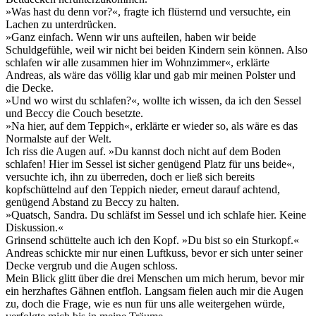
»Was hast du denn vor?«, fragte ich flüsternd und versuchte, ein
Lachen zu unterdrücken.
»Ganz einfach. Wenn wir uns aufteilen, haben wir beide
Schuldgefühle, weil wir nicht bei beiden Kindern sein können. Also
schlafen wir alle zusammen hier im Wohnzimmer«, erklärte
Andreas, als wäre das völlig klar und gab mir meinen Polster und
die Decke.
»Und wo wirst du schlafen?«, wollte ich wissen, da ich den Sessel
und Beccy die Couch besetzte.
»Na hier, auf dem Teppich«, erklärte er wieder so, als wäre es das
Normalste auf der Welt.
Ich riss die Augen auf. »Du kannst doch nicht auf dem Boden
schlafen! Hier im Sessel ist sicher genügend Platz für uns beide«,
versuchte ich, ihn zu überreden, doch er ließ sich bereits
kopfschüttelnd auf den Teppich nieder, erneut darauf achtend,
genügend Abstand zu Beccy zu halten.
»Quatsch, Sandra. Du schläfst im Sessel und ich schlafe hier. Keine
Diskussion.«
Grinsend schüttelte auch ich den Kopf. »Du bist so ein Sturkopf.«
Andreas schickte mir nur einen Luftkuss, bevor er sich unter seiner
Decke vergrub und die Augen schloss.
Mein Blick glitt über die drei Menschen um mich herum, bevor mir
ein herzhaftes Gähnen entfloh. Langsam fielen auch mir die Augen
zu, doch die Frage, wie es nun für uns alle weitergehen würde,