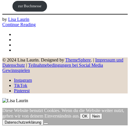
zur Buchmesse
by
Lisa Laurin
Continue Reading
© 2024 Lisa Laurin. Designed by
ThemeSphere
. |
Impressum und
Datenschutz
|
Teilnahmebedingungen bei Social Media
Gewinnspielen
Instagram
TikTok
Pinterest
Diese Website benutzt Cookies. Wenn du die Website weiter nutzt,
gehen wir von deinem Einverständnis aus.
OK
Nein
Datenschutzerklärung