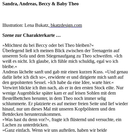
Sandra, Andreas, Beccy & Baby Theo
Illustration: Lena Bukatz
,
bkatzdesign.com
Szene zur Charakterkarte …
»Möchtest du bei Beccy oder bei Theo bleiben?«
Überlegend ließ ich meinen Blick zwischen der Teenagerin auf
unserem Sofa und dem Stiegenaufgang zu Theo schweifen. »Ich
weiß es nicht. Ich glaube, ich fühle mich schuldig, egal wo ich
bleibe.«
Andreas lächelte sanft und gab mir einen kurzen Kuss. »Und genau
dafür liebe ich dich so«, erwiderte er und dirigierte mich sanft auf
den gepolsterten Sessel. »Ich habe da eine Idee, warte hier.«
Verwirrt blickte ich ihm nach, als er in den ersten Stock eilte. Nur
wenige Augenblicke später kam er auf leisen Sohlen mit dem
Bestellbettchen herunter, in dem Theo noch immer selig
schlummerte. Er platzierte es auf meiner freien Seite und lief wieder
hinauf, nur um dieses Mal mit unseren Kopfpölstern und den
Bettdecken herunterzukommen.
»Was hast du denn vor?«, fragte ich flüsternd und versuchte, ein
Lachen zu unterdrücken.
»Ganz einfach. Wenn wir uns aufteilen, haben wir beide