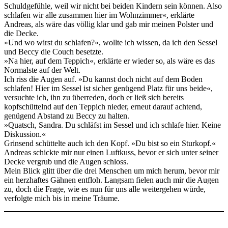
Schuldgefühle, weil wir nicht bei beiden Kindern sein können. Also
schlafen wir alle zusammen hier im Wohnzimmer«, erklärte
Andreas, als wäre das völlig klar und gab mir meinen Polster und
die Decke.
»Und wo wirst du schlafen?«, wollte ich wissen, da ich den Sessel
und Beccy die Couch besetzte.
»Na hier, auf dem Teppich«, erklärte er wieder so, als wäre es das
Normalste auf der Welt.
Ich riss die Augen auf. »Du kannst doch nicht auf dem Boden
schlafen! Hier im Sessel ist sicher genügend Platz für uns beide«,
versuchte ich, ihn zu überreden, doch er ließ sich bereits
kopfschüttelnd auf den Teppich nieder, erneut darauf achtend,
genügend Abstand zu Beccy zu halten.
»Quatsch, Sandra. Du schläfst im Sessel und ich schlafe hier. Keine
Diskussion.«
Grinsend schüttelte auch ich den Kopf. »Du bist so ein Sturkopf.«
Andreas schickte mir nur einen Luftkuss, bevor er sich unter seiner
Decke vergrub und die Augen schloss.
Mein Blick glitt über die drei Menschen um mich herum, bevor mir
ein herzhaftes Gähnen entfloh. Langsam fielen auch mir die Augen
zu, doch die Frage, wie es nun für uns alle weitergehen würde,
verfolgte mich bis in meine Träume.