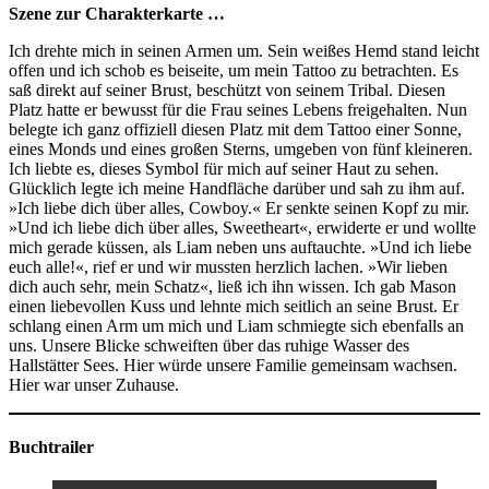
Szene zur Charakterkarte …
Ich drehte mich in seinen Armen um. Sein weißes Hemd stand leicht
offen und ich schob es beiseite, um mein Tattoo zu betrachten. Es
saß direkt auf seiner Brust, beschützt von seinem Tribal. Diesen
Platz hatte er bewusst für die Frau seines Lebens freigehalten. Nun
belegte ich ganz offiziell diesen Platz mit dem Tattoo einer Sonne,
eines Monds und eines großen Sterns, umgeben von fünf kleineren.
Ich liebte es, dieses Symbol für mich auf seiner Haut zu sehen.
Glücklich legte ich meine Handfläche darüber und sah zu ihm auf.
»Ich liebe dich über alles, Cowboy.« Er senkte seinen Kopf zu mir.
»Und ich liebe dich über alles, Sweetheart«, erwiderte er und wollte
mich gerade küssen, als Liam neben uns auftauchte. »Und ich liebe
euch alle!«, rief er und wir mussten herzlich lachen. »Wir lieben
dich auch sehr, mein Schatz«, ließ ich ihn wissen. Ich gab Mason
einen liebevollen Kuss und lehnte mich seitlich an seine Brust. Er
schlang einen Arm um mich und Liam schmiegte sich ebenfalls an
uns. Unsere Blicke schweiften über das ruhige Wasser des
Hallstätter Sees. Hier würde unsere Familie gemeinsam wachsen.
Hier war unser Zuhause.
Buchtrailer