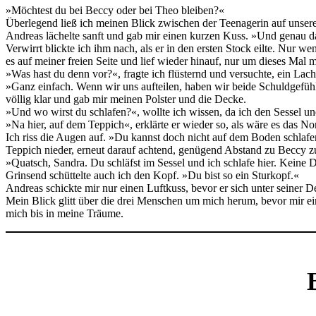
»Möchtest du bei Beccy oder bei Theo bleiben?«
Überlegend ließ ich meinen Blick zwischen der Teenagerin auf unsere
Andreas lächelte sanft und gab mir einen kurzen Kuss. »Und genau dafür
Verwirrt blickte ich ihm nach, als er in den ersten Stock eilte. Nur 
es auf meiner freien Seite und lief wieder hinauf, nur um dieses Ma
»Was hast du denn vor?«, fragte ich flüsternd und versuchte, ein Lac
»Ganz einfach. Wenn wir uns aufteilen, haben wir beide Schuldgefühl
völlig klar und gab mir meinen Polster und die Decke.
»Und wo wirst du schlafen?«, wollte ich wissen, da ich den Sessel u
»Na hier, auf dem Teppich«, erklärte er wieder so, als wäre es das No
Ich riss die Augen auf. »Du kannst doch nicht auf dem Boden schlafen!
Teppich nieder, erneut darauf achtend, genügend Abstand zu Beccy zu
»Quatsch, Sandra. Du schläfst im Sessel und ich schlafe hier. Keine 
Grinsend schüttelte auch ich den Kopf. »Du bist so ein Sturkopf.«
Andreas schickte mir nur einen Luftkuss, bevor er sich unter seiner 
Mein Blick glitt über die drei Menschen um mich herum, bevor mir ei
mich bis in meine Träume.