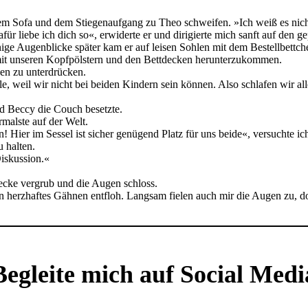
m Sofa und dem Stiegenaufgang zu Theo schweifen. »Ich weiß es nicht. 
 liebe ich dich so«, erwiderte er und dirigierte mich sanft auf den gep
wenige Augenblicke später kam er auf leisen Sohlen mit dem Bestellbettc
l mit unseren Kopfpölstern und den Bettdecken herunterzukommen.
hen zu unterdrücken.
e, weil wir nicht bei beiden Kindern sein können. Also schlafen wir 
nd Beccy die Couch besetzte.
rmalste auf der Welt.
 Hier im Sessel ist sicher genügend Platz für uns beide«, versuchte ich,
 halten.
Diskussion.«
Decke vergrub und die Augen schloss.
n herzhaftes Gähnen entfloh. Langsam fielen auch mir die Augen zu, doc
Begleite mich auf Social Medi